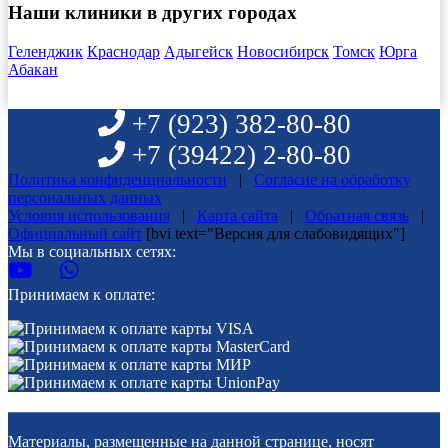
Наши клиники в других городах
Геленджик
Краснодар
Адыгейск
Новосибирск
Томск
Юрга
Абакан
+7 (923)
382-80-80
+7 (39422)
2-80-80
Политика конфиденциальности
|
Согласие на обработку
персональных данных
Условия использования
|
Карта сайта
|
Обратная связь
|
Официальный сайт
[bvi text="Версия для слабовидящих"]
Мы в социальных сетях:
Принимаем к оплате:
Материалы, размещенные на данной странице, носят