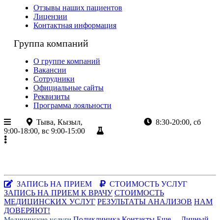
Отзывы наших пациентов
Лицензии
Контактная информация
Группа компаний
О группе компаний
Вакансии
Сотрудники
Официальные сайты
Реквизиты
Программа лояльности
Тыва, Кызыл,
ул.Кочетова 8а
8:30-20:00, сб
9:00-18:00, вс 9:00-15:00
Результаты анализов
+7 (923)
382-80-80
+7 (39 422)
2-80-80
Республика Тыва, г.Кызыл, ул.Кочетова, 8а
Заказать звонок
|
WhatsApp
ЗАПИСЬ НА ПРИЕМ
СТОИМОСТЬ УСЛУГ
ЗАПИСЬ НА ПРИЕМ К ВРАЧУ
СТОИМОСТЬ
МЕДИЦИНСКИХ УСЛУГ
РЕЗУЛЬТАТЫ АНАЛИЗОВ
НАМ
ДОВЕРЯЮТ!
Поликлиника
Контакты
Еще...
Личный
Медицинские услуги