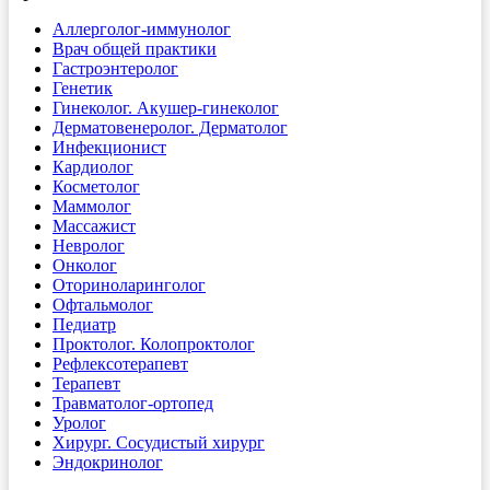
Аллерголог-иммунолог
Врач общей практики
Гастроэнтеролог
Генетик
Гинеколог. Акушер-гинеколог
Дерматовенеролог. Дерматолог
Инфекционист
Кардиолог
Косметолог
Маммолог
Массажист
Невролог
Онколог
Оториноларинголог
Офтальмолог
Педиатр
Проктолог. Колопроктолог
Рефлексотерапевт
Терапевт
Травматолог-ортопед
Уролог
Хирург. Сосудистый хирург
Эндокринолог