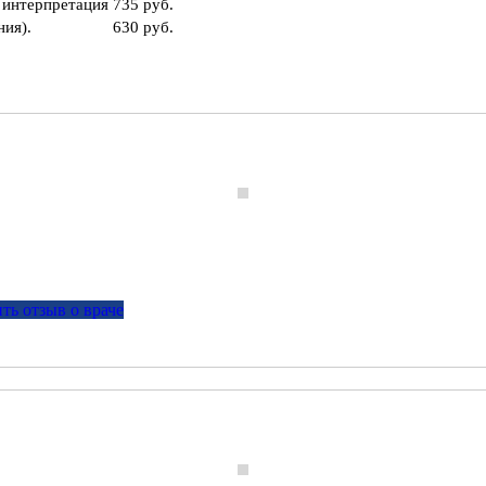
 интерпретация
735 руб.
ния).
630 руб.
ть отзыв о враче