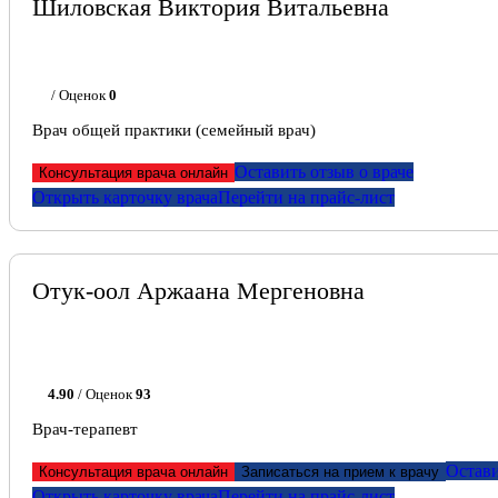
Шиловская Виктория Витальевна
/ Оценок
0
Врач общей практики (семейный врач)
Оставить отзыв о враче
Консультация врача онлайн
Открыть карточку врача
Перейти на прайс-лист
Отук-оол Аржаана Мергеновна
4.90
/ Оценок
93
Врач-терапевт
Остави
Консультация врача онлайн
Записаться на прием к врачу
Открыть карточку врача
Перейти на прайс-лист