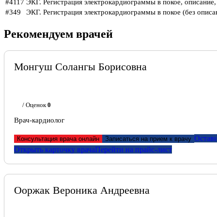
#4117
ЭКГ. Регистрация электрокардиограммы в покое, описание,
#349
ЭКГ. Регистрация электрокардиограммы в покое (без описа
Рекомендуем врачей
Монгуш Солангы Борисовна
/ Оценок
0
Врач-кардиолог
Остави
Консультация врача онлайн
Записаться на прием к врачу
Открыть карточку врача
Перейти на прайс-лист
Ооржак Вероника Андреевна