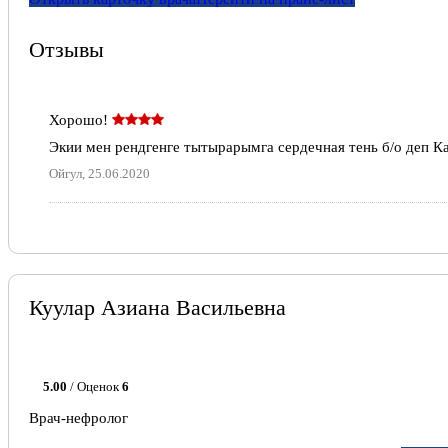
Отзывы
Хорошо!
Экии мен рендгенге тытырарымга сердечная тень б/о деп К
Ойгул, 25.06.2020
Куулар Азиана Васильевна
5.00
/ Оценок
6
Врач-нефролог