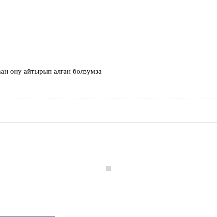
аан ону айтырып алган болзумза