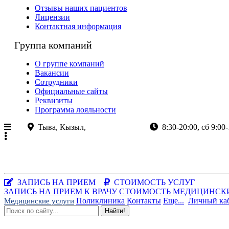
Отзывы наших пациентов
Лицензии
Контактная информация
Группа компаний
О группе компаний
Вакансии
Сотрудники
Официальные сайты
Реквизиты
Программа лояльности
Тыва, Кызыл,
ул.Кочетова 8а
8:30-20:00, сб 9:00-
+7 (923)
382-80-80
+7 (39 422)
2-80-80
Республика Тыва, г.Кызыл, ул.Кочетова, 8а
Заказать звонок
|
WhatsApp
ЗАПИСЬ НА ПРИЕМ
СТОИМОСТЬ УСЛУГ
ЗАПИСЬ НА ПРИЕМ К ВРАЧУ
СТОИМОСТЬ МЕДИЦИНСК
Поликлиника
Контакты
Еще...
Личный ка
Медицинские услуги
Найти!