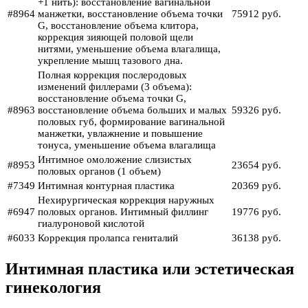
+1 нить): восстановление вагинальной
#8964
манжетки, восстановление объема точки
75912 руб.
G, восстановление объема клитора,
коррекция зияющей половой щели
нитями, уменьшение объема влагалища,
укрепление мышц тазового дна.
Полная коррекция послеродовых
изменений филлерами (3 объема):
восстановление объема точки G,
#8963
восстановление объема больших и малых
59326 руб.
половых губ, формирование вагинальной
манжетки, увлажнение и повышение
тонуса, уменьшение объема влагалища
Интимное омоложение слизистых
#8953
23654 руб.
половых органов (1 объем)
#7349
Интимная контурная пластика
20369 руб.
Нехирургическая коррекция наружных
#6947
половых органов. Интимный филлинг
19776 руб.
гиалуроновой кислотой
#6033
Коррекция пролапса гениталий
36138 руб.
Интимная пластика или эстетическая
гинекология