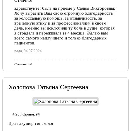
Отлично!
здравствуйте! была на приеме у Саяны Викторовны.
Хочу выразить Вам свою огромную благодарность
за колоссальную помощь, за отзывчивость, за
врачебную этику и за профессионализм в своем
деле, именно вы исключили ту боль в душе, которая
я страдала и переживала за 4 месяца. Желаю вам
всего самого наилучшего и только благодарных
пациентов.
рада, 04.07.2024
Отлично!
Была на приеме у Саяны Викторовны, всё четко
сказала, что как есть, не стала отправлять по другим
врачам, как это любят делать , сразу дала ответы на
Холопова Татьяна Сергеевна
многие мои вопросы, врач очень грамотный. Очень
рада что из многих врачей нашей клиники попала
именно к вам, ни капельки не пожалела, теперь
всегда только к вам!!! спасибо ещё раз!!!
Мария, 18.01.2024
4.90
/ Оценок
94
Врач-акушер-гинеколог
Отлично!