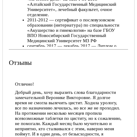
«Алтайский Государственный Медицинский
Университет», лечебный факультет, очное
отделение.
2011-2012 — сертификат о послевузовском
образовании (интернатура) по специальности
«Акушерство и гинекология» на базе ГБОУ
ВПО Новосибирский Государственный
Медицинский Университет МЗ РФ
сентябрь 2017 — декабрь 2017 — Диплом о
профессиональной переподготовке по
специальности «Ультразвуковая диагностика»
Отзывы
на базе ФБГОУ ВПО Новосибирский
Государственный Медицинский Университет
МЗ РФ, специальность – врач ультразвуковой
диагностики
Отлично!
Повышение квалификации:
Добрый день, хочу выразить слова благодарности
2016 – удостоверение о повышении
замечательной Веронике Викторовне. Я долгое
квалификации по циклу «Эндокринология в
время не смогла вылечить цистит. Ходила урологу,
акушерстве и гинекологии» на базе ФГБОУВО
все по назначению лечилась, но все же не проходил.
«Красноярский Государственный
На протяжении несколько месяцев пропила
Медицинский Университет имени профессора
всевозможные таблетки по циститу, но к сожалению,
В.Ф. Войно-Ясенецкого».
не помогали. Каждый месяц было мучительно и
2016 – удостоверение о повышении
неприятно, кто сталкивался с этим, наверно меня
квалификации по циклу «Патология шейки
поймут. И в один день, от безысходности, я