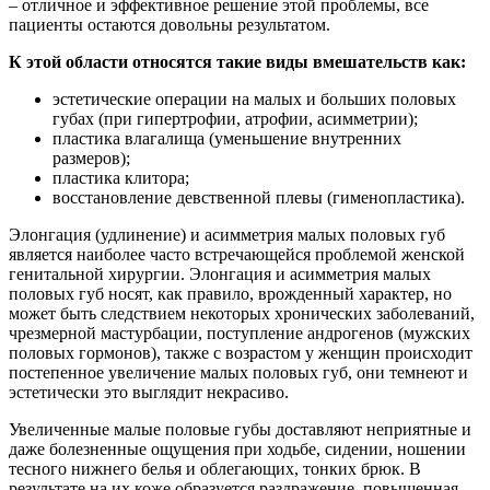
– отличное и эффективное решение этой проблемы, все
пациенты остаются довольны результатом.
К этой области относятся такие виды вмешательств как:
эстетические операции на малых и больших половых
губах (при гипертрофии, атрофии, асимметрии);
пластика влагалища (уменьшение внутренних
размеров);
пластика клитора;
восстановление девственной плевы (гименопластика).
Элонгация (удлинение) и асимметрия малых половых губ
является наиболее часто встречающейся проблемой женской
генитальной хирургии. Элонгация и асимметрия малых
половых губ носят, как правило, врожденный характер, но
может быть следствием некоторых хронических заболеваний,
чрезмерной мастурбации, поступление андрогенов (мужских
половых гормонов), также с возрастом у женщин происходит
постепенное увеличение малых половых губ, они темнеют и
эстетически это выглядит некрасиво.
Увеличенные малые половые губы доставляют неприятные и
даже болезненные ощущения при ходьбе, сидении, ношении
тесного нижнего белья и облегающих, тонких брюк. В
результате на их коже образуется раздражение, повышенная