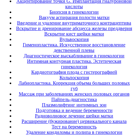
Акцентирование точки G. Имплантация гиалуроновой
кислоты
Биопсия в гинекологии
Вакуум аспирация полости матки
Введение и удаление внутриматочного контрацептива
Вскрытие и дренирование абсцесса железы преддверия
Вскрытие кист шейки матки
Вульвоскопия
Гименопластика. Искусственное восстановление
девственной плевы
Диагностическое выскабливание в гинекологии
Интимная контурная пластика. Эстетическая
гинекология
Кардиотография плода с гистерографией
Кольпоскопия
Лабиопластика. Коррекция объема больших половых
губ
Массаж при заболеваниях женских половых органов
Пайпель-диагностика
Плазмолифтинг интимных зон
Подготовка и ведение беременности
Радиоволновое лечение шейки матки
Расширение (бужирование) цервикального канала
Тест на беременность
Удаление кондиломы и полипа в гинекологии