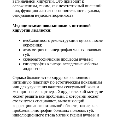
вагинальной хирургии. Это приводит к
осложнениям, таким, как неэстетичный внешний
вид, функциональная несостоятельность вульвы,
сексуальная неудовлетворенность.
Медицинскими показаниями к интимной
хирургии являются:
необходимость реконструкции вульвы после
обрезания;
асимметрия и гипертрофия малых половых
губ;
склероатрофические процессы вульвы;
гипертрофия клитора вследствие избытка
андрогенов.
Однако большинство хирургов выполняют
интимную пластику по эстетическим показаниям
или для улучшения качества сексуальной жизни
женщины и ее партнера. Хирургический метод не
может решить все проблемы, с которыми может
столкнуться специалист, выполняющий
коррекцию аногенитальной области, такие, как
проблема гипотрофии больших половых губ,
инволюционного птоза мягких тканей вульвы и