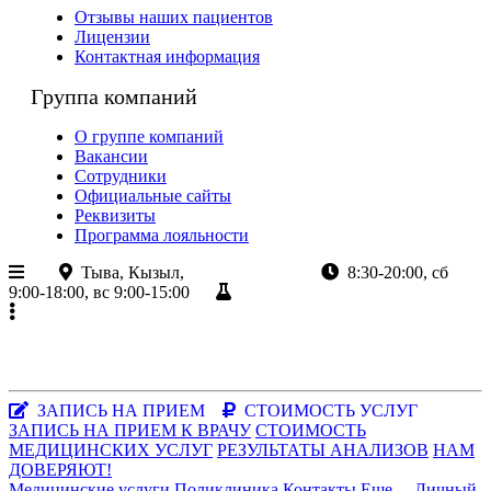
Отзывы наших пациентов
Лицензии
Контактная информация
Группа компаний
О группе компаний
Вакансии
Сотрудники
Официальные сайты
Реквизиты
Программа лояльности
Тыва, Кызыл,
ул.Кочетова 8а
8:30-20:00, сб
9:00-18:00, вс 9:00-15:00
Результаты анализов
+7 (923)
382-80-80
+7 (39 422)
2-80-80
Республика Тыва, г.Кызыл, ул.Кочетова, 8а
Заказать звонок
|
WhatsApp
ЗАПИСЬ НА ПРИЕМ
СТОИМОСТЬ УСЛУГ
ЗАПИСЬ НА ПРИЕМ К ВРАЧУ
СТОИМОСТЬ
МЕДИЦИНСКИХ УСЛУГ
РЕЗУЛЬТАТЫ АНАЛИЗОВ
НАМ
ДОВЕРЯЮТ!
Медицинские услуги
Поликлиника
Контакты
Еще...
Личный