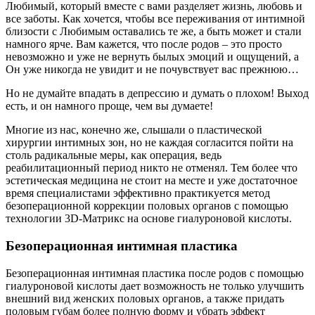
Любимый, который вместе с вами разделяет жизнь, любовь и
все заботы. Как хочется, чтобы все переживания от интимной
близости с Любимым оставались те же, а быть может и стали
намного ярче. Вам кажется, что после родов – это просто
невозможно и уже не вернуть былых эмоций и ощущений, а
Он уже никогда не увидит и не почувствует вас прежнюю…
Но не думайте впадать в депрессию и думать о плохом! Выход
есть, и он намного проще, чем вы думаете!
Многие из нас, конечно же, слышали о пластической
хирургии интимных зон, но не каждая согласится пойти на
столь радикальные меры, как операция, ведь
реабилитационный период никто не отменял. Тем более что
эстетическая медицина не стоит на месте и уже достаточное
время специалистами эффективно практикуется метод
безоперационной коррекции половых органов с помощью
технологии 3D-Матрикс на основе гиалуроновой кислоты.
Безоперационная интимная пластика
Безоперационная интимная пластика после родов с помощью
гиалуроновой кислоты дает возможность не только улучшить
внешний вид женских половых органов, а также придать
половым губам более полную форму и убрать эффект