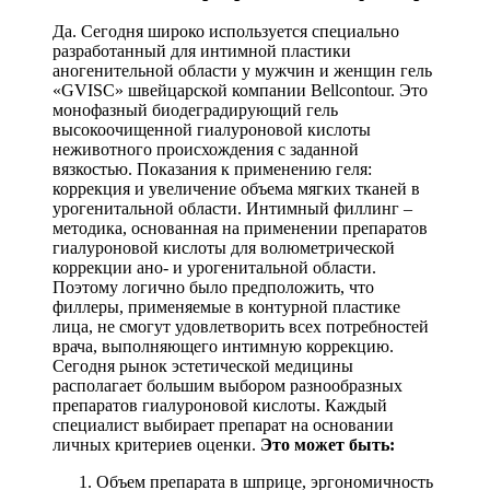
Да. Сегодня широко используется специально
разработанный для интимной пластики
аногенительной области у мужчин и женщин гель
«GVISC» швейцарской компании Bellcontour. Это
монофазный биодеградирующий гель
высокоочищенной гиалуроновой кислоты
неживотного происхождения с заданной
вязкостью. Показания к применению геля:
коррекция и увеличение объема мягких тканей в
урогенитальной области. Интимный филлинг –
методика, основанная на применении препаратов
гиалуроновой кислоты для волюметрической
коррекции ано- и урогенитальной области.
Поэтому логично было предположить, что
филлеры, применяемые в контурной пластике
лица, не смогут удовлетворить всех потребностей
врача, выполняющего интимную коррекцию.
Сегодня рынок эстетической медицины
располагает большим выбором разнообразных
препаратов гиалуроновой кислоты. Каждый
специалист выбирает препарат на основании
личных критериев оценки.
Это может быть:
Объем препарата в шприце, эргономичность