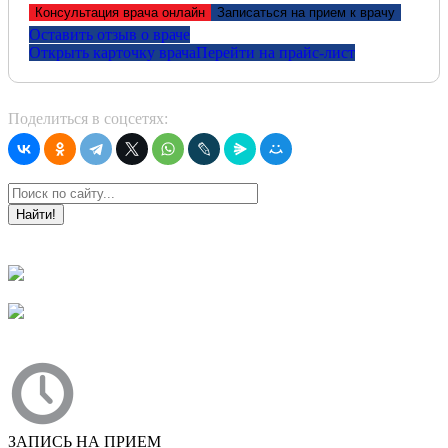
Здравствуйте! Хочу выразить огромную
Консультация врача онлайн
Записаться на прием к врачу
благодарность врачу СаянеВикторовне. За
Оставить отзыв о враче
профессиональную работу. Была на приёме у
Открыть карточку врача
Перейти на прайс-лист
Викторовны. Врач очень грамотный знающий свою
работу. Вы мне очень помогли. Спасибо вам за
тёплый приём и профессиональную работу. Желаю
дальнейшего просветание в работе.
Поделиться в соцсетях:
Айме, 05.10.2021
Найти!
ЗАПИСЬ НА ПРИЕМ