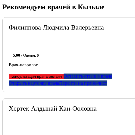
Рекомендуем врачей в Кызыле
Филиппова Людмила Валерьевна
5.00
/ Оценок
6
Врач-невролог
Оставить отзыв о враче
Консультация врача онлайн
Открыть карточку врача
Перейти на прайс-лист
Хертек Алдынай Кан-Ооловна