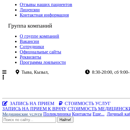
Отзывы наших пациентов
Лицензии
Контактная информация
Группа компаний
О группе компаний
Вакансии
Сотрудники
Официальные сайты
Реквизиты
Программа лояльности
Тыва, Кызыл,
ул.Кочетова 8а
8:30-20:00, сб 9:00-
+7 (923)
382-80-80
+7 (39 422)
2-80-80
Республика Тыва, г.Кызыл, ул.Кочетова, 8а
Заказать звонок
|
WhatsApp
ЗАПИСЬ НА ПРИЕМ
СТОИМОСТЬ УСЛУГ
ЗАПИСЬ НА ПРИЕМ К ВРАЧУ
СТОИМОСТЬ МЕДИЦИНСК
Поликлиника
Контакты
Еще...
Личный ка
Медицинские услуги
Найти!