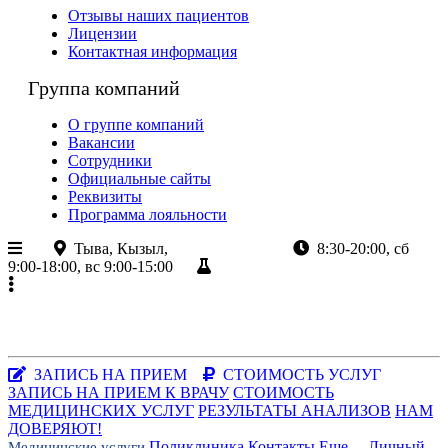
Отзывы наших пациентов
Лицензии
Контактная информация
Группа компаний
О группе компаний
Вакансии
Сотрудники
Официальные сайты
Реквизиты
Программа лояльности
Тыва, Кызыл,
ул.Кочетова 8а
8:30-20:00, сб
9:00-18:00, вс 9:00-15:00
Результаты анализов
+7 (923)
382-80-80
+7 (39 422)
2-80-80
Республика Тыва, г.Кызыл, ул.Кочетова, 8а
Заказать звонок
|
WhatsApp
ЗАПИСЬ НА ПРИЕМ
СТОИМОСТЬ УСЛУГ
ЗАПИСЬ НА ПРИЕМ К ВРАЧУ
СТОИМОСТЬ
МЕДИЦИНСКИХ УСЛУГ
РЕЗУЛЬТАТЫ АНАЛИЗОВ
НАМ
ДОВЕРЯЮТ!
Поликлиника
Контакты
Еще...
Личный
Медицинские услуги