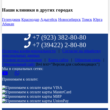
Наши клиники в других городах
Геленджик
Краснодар
Адыгейск
Новосибирск
Томск
Юрга
Абакан
+7 (923)
382-80-80
+7 (39422)
2-80-80
Политика конфиденциальности
|
Согласие на обработку
персональных данных
Условия использования
|
Карта сайта
|
Обратная связь
|
Официальный сайт
[bvi text="Версия для слабовидящих"]
Мы в социальных сетях:
Принимаем к оплате: