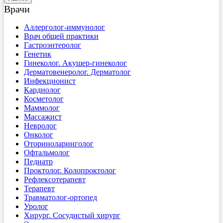
Врачи
Аллерголог-иммунолог
Врач общей практики
Гастроэнтеролог
Генетик
Гинеколог. Акушер-гинеколог
Дерматовенеролог. Дерматолог
Инфекционист
Кардиолог
Косметолог
Маммолог
Массажист
Невролог
Онколог
Оториноларинголог
Офтальмолог
Педиатр
Проктолог. Колопроктолог
Рефлексотерапевт
Терапевт
Травматолог-ортопед
Уролог
Хирург. Сосудистый хирург