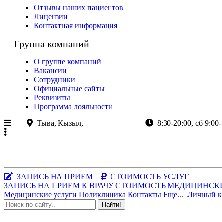
Отзывы наших пациентов
Лицензии
Контактная информация
Группа компаний
О группе компаний
Вакансии
Сотрудники
Официальные сайты
Реквизиты
Программа лояльности
Тыва, Кызыл,
ул.Кочетова 8а
8:30-20:00, сб 9:00-
+7 (923)
382-80-80
+7 (39 422)
2-80-80
Республика Тыва, г.Кызыл, ул.Кочетова, 8а
Заказать звонок
|
WhatsApp
ЗАПИСЬ НА ПРИЕМ
СТОИМОСТЬ УСЛУГ
ЗАПИСЬ НА ПРИЕМ К ВРАЧУ
СТОИМОСТЬ МЕДИЦИНСК
Медицинские услуги
Поликлиника
Контакты
Еще...
Личный к
Найти!