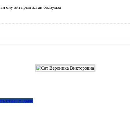
аан ону айтырып алган болзумза
ть отзыв о враче