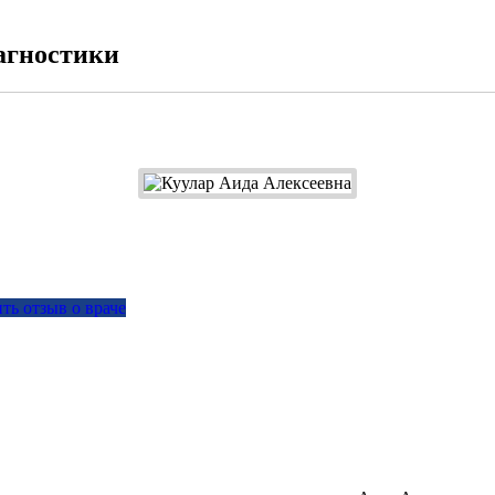
агностики
ть отзыв о враче