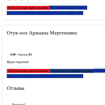
Оставить отзыв о враче
Консультация врача онлайн
Открыть карточку врача
Перейти на прайс-лист
Отук-оол Аржаана Мергеновна
4.90
/ Оценок
93
Врач-терапевт
Остави
Консультация врача онлайн
Записаться на прием к врачу
Открыть карточку врача
Перейти на прайс-лист
Отзывы
Хорошо!