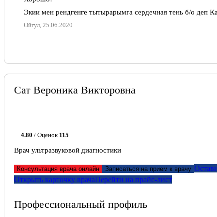
Экии мен рендгенге тытырарымга сердечная тень б/о деп К
Ойгул, 25.06.2020
Сат Вероника Викторовна
4.80
/ Оценок
115
Врач ультразвуковой диагностики
Остави
Консультация врача онлайн
Записаться на прием к врачу
Открыть карточку врача
Перейти на прайс-лист
Профессиональный профиль