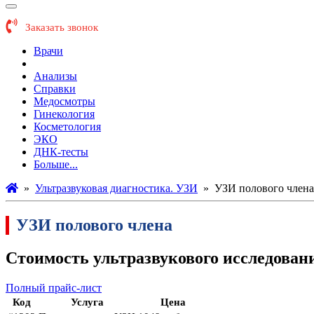
Заказать звонок
Врачи
УЗИ
Анализы
Справки
Медосмотры
Гинекология
Косметология
ЭКО
ДНК-тесты
Больше...
»
Ультразвуковая диагностика. УЗИ
»
УЗИ полового члена
УЗИ полового члена
Стоимость ультразвукового исследован
Полный прайс-лист
Код
Услуга
Цена