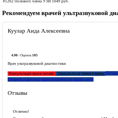
#1202
Полового члена УЗИ
1049 руб.
Рекомендуем врачей ультразвуковой ди
Куулар Аида Алексеевна
4.90
/ Оценок
105
Врач ультразвуковой диагностики
Остави
Консультация врача онлайн
Записаться на прием к врачу
Открыть карточку врача
Перейти на прайс-лист
Отзывы
Отлично!