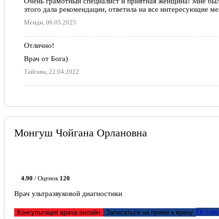
Очень грамотный специалист и приятная женщина! Мне было
этого дала рекомендации, ответила на все интересующие м
Менди, 06.05.2025
Отлично!
Врач от Бога)
Тайгана, 22.04.2022
Монгуш Чойгана Орлановна
4.90
/ Оценок
120
Врач ультразвуковой диагностики
Остави
Консультация врача онлайн
Записаться на прием к врачу