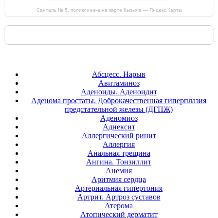
Санталь № 5, поликлиника на карте Кызыла — Яндекс.Карты
Абсцесс. Нарыв
Авитаминоз
Аденоиды. Аденоидит
Аденома простаты. Доброкачественная гиперплазия
предстательной железы (ДГПЖ)
Аденомиоз
Аднексит
Аллергический ринит
Аллергия
Анальная трещина
Ангина. Тонзиллит
Анемия
Аритмия сердца
Артериальная гипертония
Артрит. Артроз суставов
Атерома
Атопический дерматит