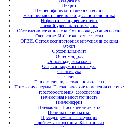
Невралгия
Неврит
Неспецифический язвенный колит
Нестабильность шейного отдела позвоночника
Нефроптоз. Опущение почек
Низкий уровень тестостерона
Обструктивное апноэ сна. Остановка дыхания во сне
Ожирение. Избыточная масса тела
ОРВИ. Острая респираторная вирусная инфекция
Орхит
Орхоэпидидимит
Остеохондроз
Острая задержка мочи
Острый наружный отит уха
Оталгия уха
Отит
Панкреатит поджелудочной железы
Патология спермы. Патологические изменения спермы:
тератозооспермия, азооспермия
Печеночная недостаточность
Пиелонефрит
Пневмония. Воспаление легких
Полипы шейки матки
Преждевременная эякуляция
Проблемы со зрением. Болезни глаз