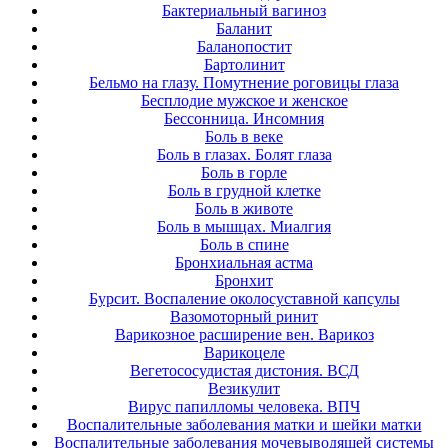
Бактериальный вагиноз
Баланит
Баланопостит
Бартолинит
Бельмо на глазу. Помутнение роговицы глаза
Бесплодие мужское и женское
Бессонница. Инсомния
Боль в веке
Боль в глазах. Болят глаза
Боль в горле
Боль в грудной клетке
Боль в животе
Боль в мышцах. Миалгия
Боль в спине
Бронхиальная астма
Бронхит
Бурсит. Воспаление околосуставной капсулы
Вазомоторный ринит
Варикозное расширение вен. Варикоз
Варикоцеле
Вегетососудистая дистония. ВСД
Везикулит
Вирус папилломы человека. ВПЧ
Воспалительные заболевания матки и шейки матки
Воспалительные заболевания мочевыводящей системы