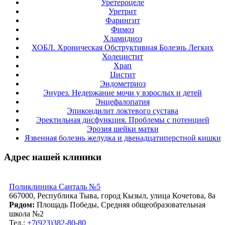
Уретероцеле
Уретрит
Фарингит
Фимоз
Хламидиоз
ХОБЛ. Хроническая Обструктивная Болезнь Легких
Холецистит
Храп
Цистит
Эндометриоз
Энурез. Недержание мочи у взрослых и детей
Энцефалопатия
Эпикондилит локтевого сустава
Эректильная дисфункция. Проблемы с потенцией
Эрозия шейки матки
Язвенная болезнь желудка и двенадцатиперстной кишки
Адрес нашей клиники
Поликлиника Санталь №5
667000, Республика Тыва, город Кызыл, улица Кочетова, 8а
Рядом:
Площадь Победы, Средняя общеобразовательная
школа №2
Тел.:
+7(923)382-80-80