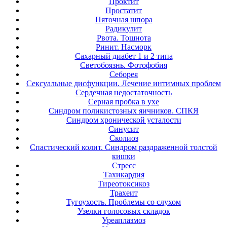
Проктит
Простатит
Пяточная шпора
Радикулит
Рвота. Тошнота
Ринит. Насморк
Сахарный диабет 1 и 2 типа
Светобоязнь. Фотофобия
Себорея
Сексуальные дисфункции. Лечение интимных проблем
Сердечная недостаточность
Серная пробка в ухе
Синдром поликистозных яичников. СПКЯ
Синдром хронической усталости
Синусит
Сколиоз
Спастический колит. Синдром раздраженной толстой
кишки
Стресс
Тахикардия
Тиреотоксикоз
Трахеит
Тугоухость. Проблемы со слухом
Узелки голосовых складок
Уреаплазмоз