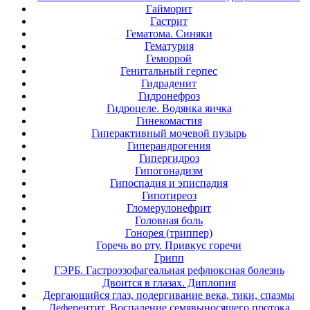
Гайморит
Гастрит
Гематома. Синяки
Гематурия
Геморрой
Генитальный герпес
Гидраденит
Гидронефроз
Гидроцеле. Водянка яичка
Гинекомастия
Гиперактивный мочевой пузырь
Гиперандрогения
Гипергидроз
Гипогонадизм
Гипоспадия и эписпадия
Гипотиреоз
Гломерулонефрит
Головная боль
Гонорея (триппер)
Горечь во рту. Привкус горечи
Грипп
ГЭРБ. Гастроэзофагеальная рефлюксная болезнь
Двоится в глазах. Диплопия
Дергающийся глаз, подергивание века, тики, спазмы
Деферентит. Воспаление семявыносящего протока