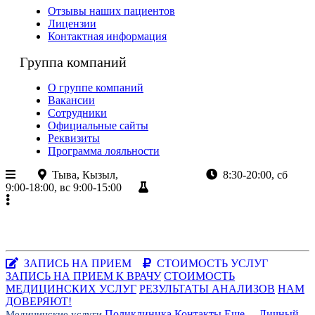
Отзывы наших пациентов
Лицензии
Контактная информация
Группа компаний
О группе компаний
Вакансии
Сотрудники
Официальные сайты
Реквизиты
Программа лояльности
Тыва, Кызыл,
ул.Кочетова 8а
8:30-20:00, сб
9:00-18:00, вс 9:00-15:00
Результаты анализов
+7 (923)
382-80-80
+7 (39 422)
2-80-80
Республика Тыва, г.Кызыл, ул.Кочетова, 8а
Заказать звонок
|
WhatsApp
ЗАПИСЬ НА ПРИЕМ
СТОИМОСТЬ УСЛУГ
ЗАПИСЬ НА ПРИЕМ К ВРАЧУ
СТОИМОСТЬ
МЕДИЦИНСКИХ УСЛУГ
РЕЗУЛЬТАТЫ АНАЛИЗОВ
НАМ
ДОВЕРЯЮТ!
Поликлиника
Контакты
Еще...
Личный
Медицинские услуги