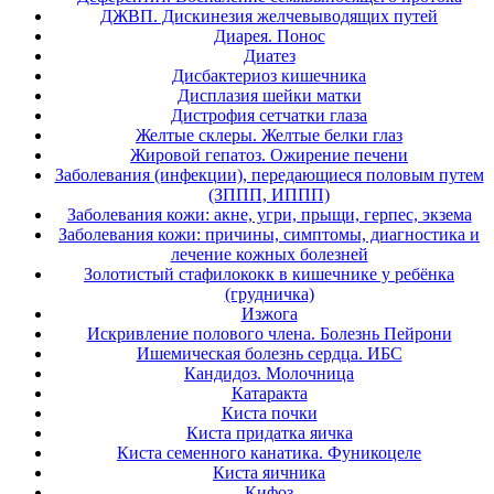
ДЖВП. Дискинезия желчевыводящих путей
Диарея. Понос
Диатез
Дисбактериоз кишечника
Дисплазия шейки матки
Дистрофия сетчатки глаза
Желтые склеры. Желтые белки глаз
Жировой гепатоз. Ожирение печени
Заболевания (инфекции), передающиеся половым путем
(ЗППП, ИППП)
Заболевания кожи: акне, угри, прыщи, герпес, экзема
Заболевания кожи: причины, симптомы, диагностика и
лечение кожных болезней
Золотистый стафилококк в кишечнике у ребёнка
(грудничка)
Изжога
Искривление полового члена. Болезнь Пейрони
Ишемическая болезнь сердца. ИБС
Кандидоз. Молочница
Катаракта
Киста почки
Киста придатка яичка
Киста семенного канатика. Фуникоцеле
Киста яичника
Кифоз