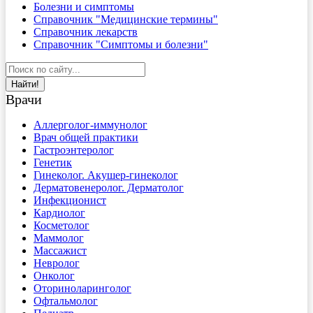
Болезни и симптомы
Справочник "Медицинские термины"
Справочник лекарств
Справочник "Симптомы и болезни"
Найти!
Врачи
Аллерголог-иммунолог
Врач общей практики
Гастроэнтеролог
Генетик
Гинеколог. Акушер-гинеколог
Дерматовенеролог. Дерматолог
Инфекционист
Кардиолог
Косметолог
Маммолог
Массажист
Невролог
Онколог
Оториноларинголог
Офтальмолог