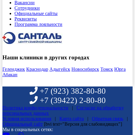
Вакансии
Сотрудники
Официальные сайты
Реквизиты
Программа лояльности
Наши клиники в других городах
Геленджик
Краснодар
Адыгейск
Новосибирск
Томск
Юрга
Абакан
+7 (923)
382-80-80
+7 (39422)
2-80-80
Политика конфиденциальности
|
Согласие на обработку
персональных данных
Условия использования
|
Карта сайта
|
Обратная связь
|
Официальный сайт
[bvi text="Версия для слабовидящих"]
Мы в социальных сетях: