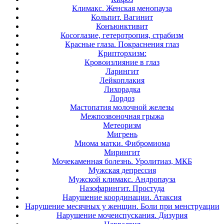
Климакс. Женская менопауза
Кольпит. Вагинит
Конъюнктивит
Косоглазие, гетеротропия, страбизм
Красные глаза. Покраснения глаз
Крипторхизм:
Кровоизлияние в глаз
Ларингит
Лейкоплакия
Лихорадка
Лордоз
Мастопатия молочной железы
Межпозвоночная грыжа
Метеоризм
Мигрень
Миома матки. Фибромиома
Мирингит
Мочекаменная болезнь. Уролитиаз, МКБ
Мужская депрессия
Мужской климакс. Андропауза
Назофарингит. Простуда
Нарушение координации. Атаксия
Нарушение месячных у женщин. Боли при менструации
Нарушение мочеиспускания. Дизурия